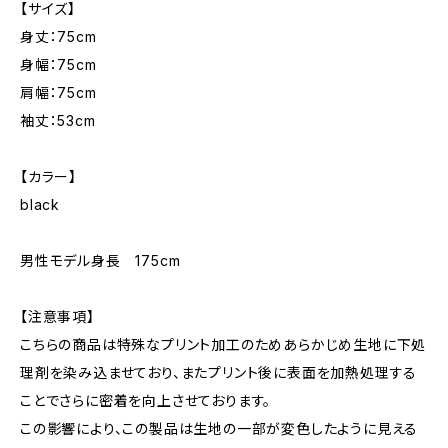
【サイズ】
身丈：75cm
身幅：75cm
肩幅：75cm
袖丈：53cm
【カラー】
black
男性モデル身長 175cm
【注意事項】
こちらの商品は特殊なプリント加工のためあらかじめ生地に下処
理剤を染み込ませており、またプリント後に表面を加熱処理する
ことでさらに密着を向上させております。
この影響により、この製品は生地の一部が変色したように見える