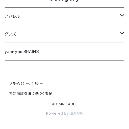
アパレル
Tシャツ
グッズ
ロングTシャツ
ステッカー
yam-yamBRAINS
パーカー
キーホルダー
プライバシーポリシー
ジャケット/アウター
コインケース
特定商取引法に基づく表記
スウェット
バッグ
© CMP LABEL
Powered by
アウトレット
その他