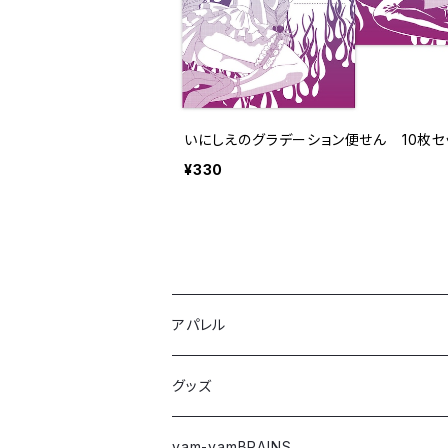
いにしえのグラデーション便せん 10枚セ
¥330
アパレル
Tシャツ
グッズ
ロングTシャツ
ステッカー
yam-yamBRAINS