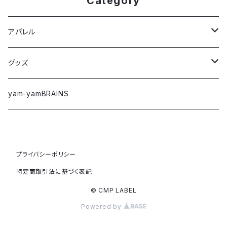
Category
アパレル
Tシャツ
グッズ
ロングTシャツ
ステッカー
yam-yamBRAINS
パーカー
キーホルダー
ジャケット/アウター
コインケース
プライバシーポリシー
特定商取引法に基づく表記
スウェット
バッグ
© CMP LABEL
Powered by
アウトレット
その他