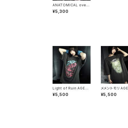
ANATOMICAL overs
ized T-shirt
¥5,300
Light of Ruin AGED
メメントモリ AGE
T-shirt
shirt
¥5,500
¥5,500