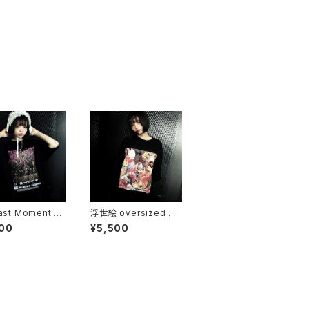
ast Moment ov
浮世絵 oversized T-
ed T-shirt
shirt
00
¥5,500