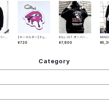
ーバーサ
【キーホルダー】チュン
KILL-IST オーバーサ
MIND
パ！
イズPull Hoodie（公
N ove
¥720
¥7,800
¥5,3
式サイト限定SPOT IT
EM）
Category