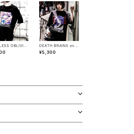
LESS OBLIVIO
DEATH BRAINS over
rsized T-shirt
sized T-shirt
00
¥5,300