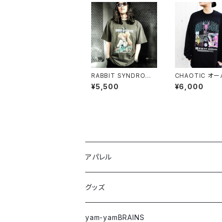
RABBIT SYNDROME
CHAOTIC オ
AGED T-shirt
イズL/S Tシャツ
¥5,500
¥6,000
アパレル
Tシャツ
グッズ
ロングTシャツ
ステッカー
yam-yamBRAINS