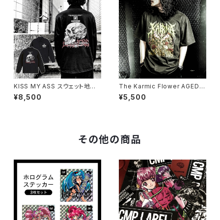
KISS MY ASS スウェット地コ
The Karmic Flower AGED T
ーチジャケット（公式サイト限定
-shirt
¥8,500
¥5,500
SPOT ITEM）
その他の商品