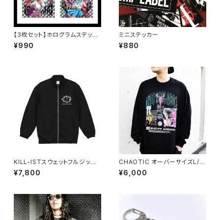
【3枚セット】ホログラムステッカ
ミニステッカー
ー
¥990
¥880
KILL-ISTスウェットフルジップ
CHAOTIC オーバーサイズL/S
スタンドブルゾン（公式サイト限
Tシャツ
¥7,800
¥6,000
定SPOT ITEM）