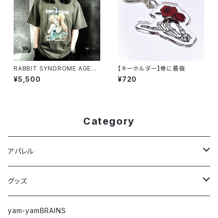
RABBIT SYNDROME AGED
【キーホルダー】骨に薔薇
T-shirt
¥5,500
¥720
Category
アパレル
Tシャツ
グッズ
ロングTシャツ
ステッカー
yam-yamBRAINS