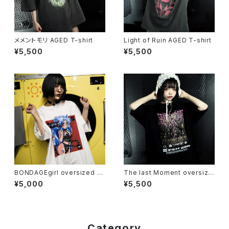
メメントモリ AGED T-shirt
Light of Ruin AGED T-shirt
¥5,500
¥5,500
BONDAGEgirl oversized T-
The last Moment oversize
shirt（yam-yamBRAINS）
d T-shirt
¥5,000
¥5,500
Category