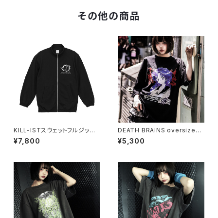
その他の商品
KILL-ISTスウェットフルジップ
DEATH BRAINS oversized
スタンドブルゾン（公式サイト限
T-shirt
¥7,800
¥5,300
定SPOT ITEM）