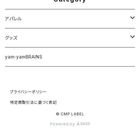
アパレル
Tシャツ
グッズ
ロングTシャツ
ステッカー
yam-yamBRAINS
パーカー
キーホルダー
プライバシーポリシー
ジャケット/アウター
コインケース
特定商取引法に基づく表記
スウェット
バッグ
© CMP LABEL
Powered by
アウトレット
その他