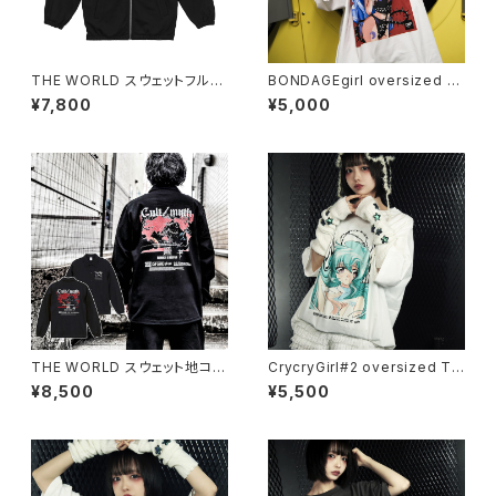
THE WORLD スウェットフルジ
BONDAGEgirl oversized T-
ップスタンドブルゾン（公式サイ
shirt（yam-yamBRAINS）
¥7,800
¥5,000
ト限定SPOT ITEM）
THE WORLD スウェット地コー
CrycryGirl#2 oversized T-
チジャケット（公式サイト限定SP
shirt
¥8,500
¥5,500
OT ITEM）