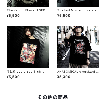
The Karmic Flower AGED T
The last Moment oversize
-shirt
d T-shirt
¥5,500
¥5,500
浮世絵 oversized T-shirt
ANATOMICAL oversized T
-shirt
¥5,500
¥5,300
その他の商品