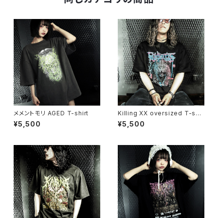
メメントモリ AGED T-shirt
Killing XX oversized T-shir
t
¥5,500
¥5,500