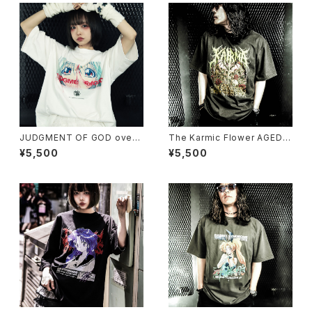
JUDGMENT OF GOD overs
The Karmic Flower AGED T
ized T-shirt
-shirt
¥5,500
¥5,500