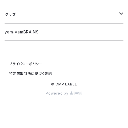
Tシャツ
グッズ
ロングTシャツ
ステッカー
yam-yamBRAINS
パーカー
キーホルダー
プライバシーポリシー
ジャケット/アウター
コインケース
特定商取引法に基づく表記
スウェット
バッグ
© CMP LABEL
Powered by
アウトレット
その他