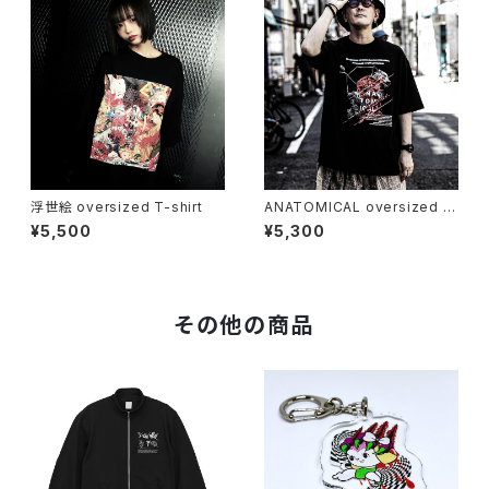
浮世絵 oversized T-shirt
ANATOMICAL oversized T
-shirt
¥5,500
¥5,300
その他の商品