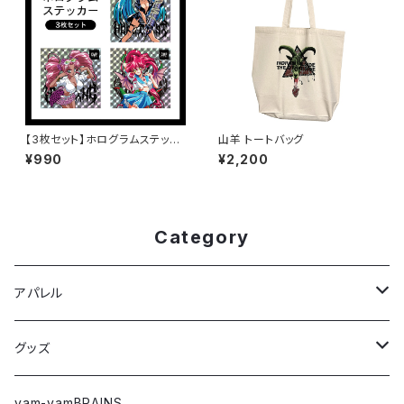
【3枚セット】ホログラムステッカ
山羊 トートバッグ
ー
¥990
¥2,200
Category
アパレル
Tシャツ
グッズ
ロングTシャツ
ステッカー
yam-yamBRAINS