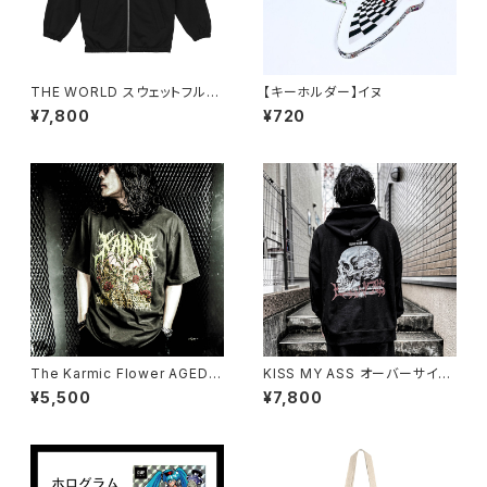
THE WORLD スウェットフルジ
【キーホルダー】イヌ
ップスタンドブルゾン（公式サイ
¥7,800
¥720
ト限定SPOT ITEM）
The Karmic Flower AGED T
KISS MY ASS オーバーサイズ
-shirt
Pull Hoodie（公式サイト限定S
¥5,500
¥7,800
POT ITEM）