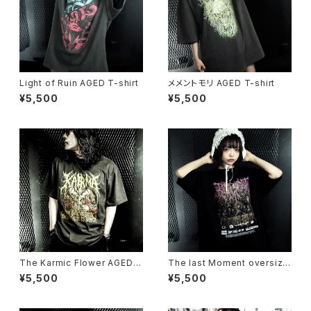
Light of Ruin AGED T-shirt
メメントモリ AGED T-shirt
¥5,500
¥5,500
The Karmic Flower AGED T
The last Moment oversize
-shirt
d T-shirt
¥5,500
¥5,500